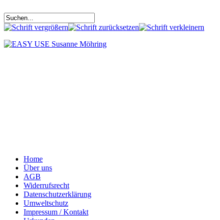
Ihr kompetentes Systemhaus für Hard- und Software
Fachhandels-Partner von Hewlett-Packard seit 1996
Spezialist für HP Taschenrechner, HP mobile Geräte,
sowie für Hewlett-Packard Ersatzteile und Zubehör
erreichbar telefonisch Mo-Fr 8:30 - 18:30 und online 24 Stunden
Home
Über uns
AGB
Widerrufsrecht
Datenschutzerklärung
Umweltschutz
Impressum / Kontakt