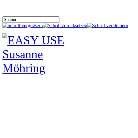
Ihr kompetentes Systemhaus für Hard- und Software
Fachhandels-Partner von Hewlett-Packard seit 1996
Spezialist für HP Taschenrechner, HP mobile Geräte,
sowie für Hewlett-Packard Ersatzteile und Zubehör
erreichbar telefonisch Mo-Fr 8:30 - 18:30 und online 24 Stunden